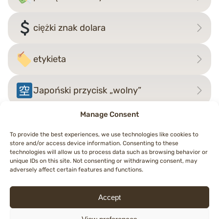
ciężki znak dolara
etykieta
Japoński przycisk „wolny”
Manage Consent
To provide the best experiences, we use technologies like cookies to
Nawigacja
←
Japoński przycisk
Japoński przycisk 'otwarte
store and/or access device information. Consenting to these
technologies will allow us to process data such as browsing behavior or
wpisu
'aplikacja’
dla biznesu’
→
unique IDs on this site. Not consenting or withdrawing consent, may
adversely affect certain features and functions.
Accept
© 2026 Topemojis
Terms of Use
Cookie Policy (EU)
Privacy Policy