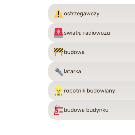
ostrzegawczy
światła radiowozu
budowa
latarka
robotnik budowlany
budowa budynku