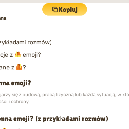
Kopiuj
nna
rzykładami rozmów)
cje z
emoji?
zane z
?
nna emoji?
jarzy się z budową, pracą fizyczną lub każdą sytuacją, w kt
ści i ochrony.
onna emoji? (z przykładami rozmów)