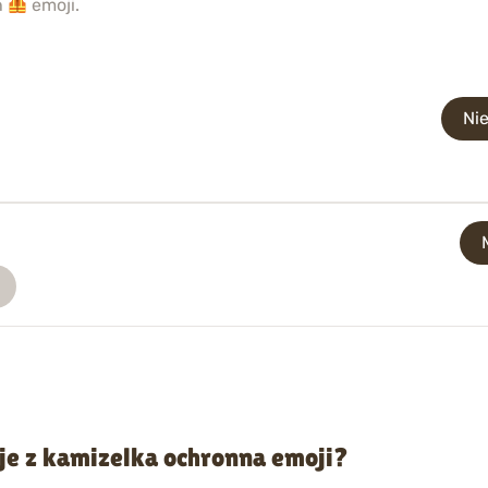
h
emoji.
Ni
je z kamizelka ochronna emoji?