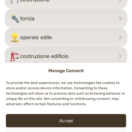
torcia
operaio edile
costruzione edificio
Manage Consent
To provide the best experiences, we use technologies like cookies to
Navigazione
←
orecchio con apparecchio
store and/or access device information. Consenting to these
technologies will allow us to process data such as browsing behavior or
articoli
supercriminale
acustico
→
unique IDs on this site. Not consenting or withdrawing consent, may
adversely affect certain features and functions.
Accept
© 2026 Topemojis