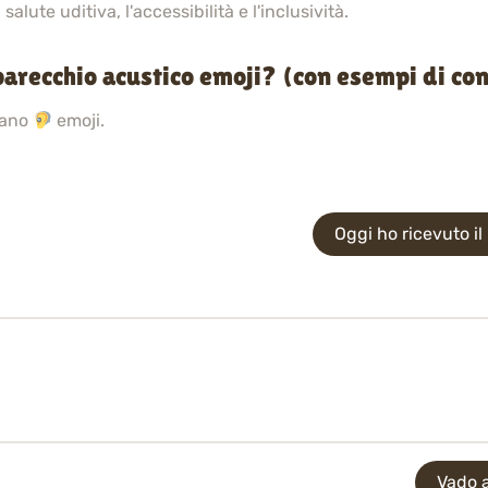
alute uditiva, l'accessibilità e l'inclusività.
arecchio acustico emoji? (con esempi di co
sano
emoji.
Oggi ho ricevuto i
Vado a