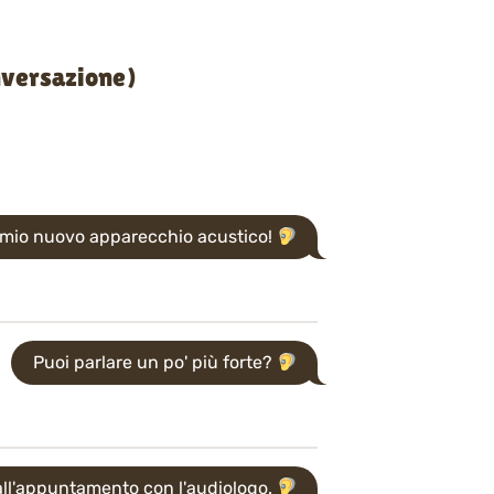
nversazione)
l mio nuovo apparecchio acustico!
Puoi parlare un po' più forte?
ll'appuntamento con l'audiologo.