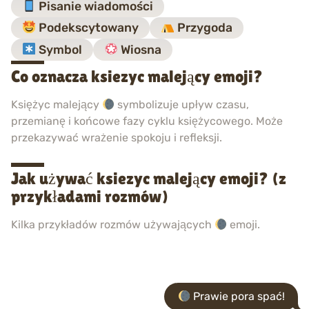
Pisanie wiadomości
Podekscytowany
Przygoda
Symbol
Wiosna
Co oznacza ksiezyc malejący emoji?
Księżyc malejący
symbolizuje upływ czasu,
przemianę i końcowe fazy cyklu księżycowego. Może
przekazywać wrażenie spokoju i refleksji.
Jak używać ksiezyc malejący emoji? (z
przykładami rozmów)
Kilka przykładów rozmów używających
emoji.
Prawie pora spać!