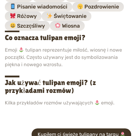
Pisanie wiadomości
Pozdrowienie
Różowy
Świętowanie
Szczęśliwy
Wiosna
Co oznacza tulipan emoji?
Emoji
tulipan reprezentuje miłość, wiosnę i nowe
początki. Często używany jest do symbolizowania
piękna i nowego wzrostu.
Jak używać tulipan emoji? (z
przykładami rozmów)
Kilka przykładów rozmów używających
emoji.
Kupiłem ci świeże tulipany na targu