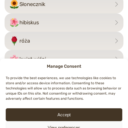
Słonecznik
hibiskus
róża
kwiat wiśni
Manage Consent
To provide the best experiences, we use technologies like cookies to
store and/or access device information. Consenting to these
Nawigacja
technologies will allow us to process data such as browsing behavior or
←
ostra papryka
kwiat wiśni
→
unique IDs on this site. Not consenting or withdrawing consent, may
wpisu
adversely affect certain features and functions.
Accept
© 2026 Topemojis
Terms of Use
Cookie Policy (EU)
Privacy Policy
View preferences