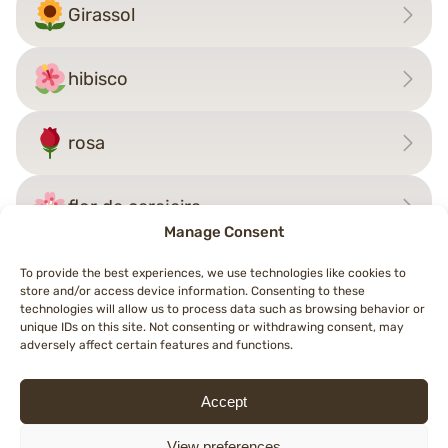
Girassol
hibisco
rosa
flor de cerejeira
Manage Consent
To provide the best experiences, we use technologies like cookies to
store and/or access device information. Consenting to these
Navegação
technologies will allow us to process data such as browsing behavior or
←
pimenta
flor de cerejeira
→
unique IDs on this site. Not consenting or withdrawing consent, may
de
adversely affect certain features and functions.
artigos
Accept
© 2026 Topemojis
Terms of Use
Cookie Policy (EU)
Privacy Policy
View preferences