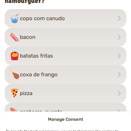
hambúrguer?
copo com canudo
bacon
batatas fritas
coxa de frango
pizza
cachorro-quente
Manage Consent