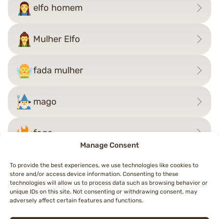
elfo homem
Mulher Elfo
fada mulher
mago
fogo
Manage Consent
To provide the best experiences, we use technologies like cookies to
store and/or access device information. Consenting to these
Navegação
technologies will allow us to process data such as browsing behavior or
←
pessoa em posição de lótus
mago
→
unique IDs on this site. Not consenting or withdrawing consent, may
de
adversely affect certain features and functions.
artigos