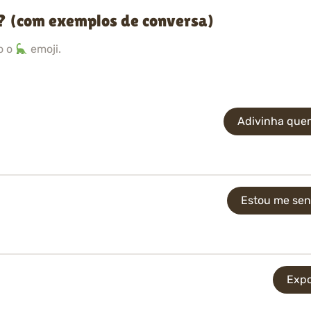
? (com exemplos de conversa)
o o
emoji.
Adivinha quem
Estou me sen
Expo