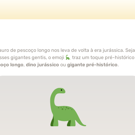
uro de pescoço longo nos leva de volta à era jurássica. Se
ses gigantes gentis, o emoji
traz um toque pré-históric
coço longo
,
dino jurássico
ou
gigante pré-histórico
.