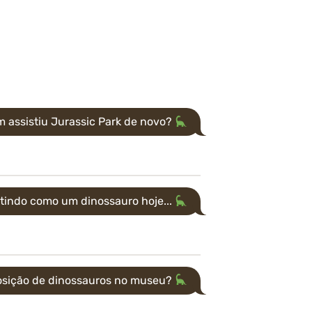
 assistiu Jurassic Park de novo?
tindo como um dinossauro hoje...
sição de dinossauros no museu?