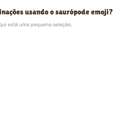
inações usando o saurópode emoji?
qui está uma pequena seleção.