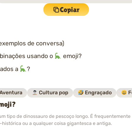
Copiar
exemplos de conversa)
mbinações usando o
emoji?
nados a
?
Aventura
Cultura pop
Engraçado
F
emoji?
m tipo de dinossauro de pescoço longo. É frequentemente 
-histórica ou a qualquer coisa gigantesca e antiga.