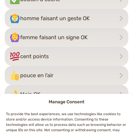
homme faisant un geste OK
femme faisant un signe OK
cent points
pouce en l’air
Main OK
Manage Consent
To provide the best experiences, we use technologies like cookies to
store and/or access device information. Consenting to these
Navigation
technologies will allow us to process data such as browsing behavior or
←
Bouton NG
bouton SOS
→
unique IDs on this site. Not consenting or withdrawing consent, may