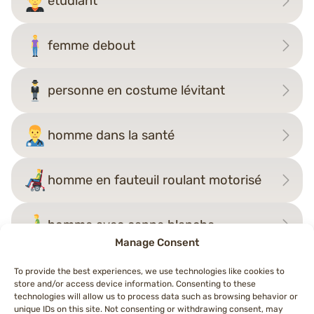
étudiant
femme debout
personne en costume lévitant
homme dans la santé
homme en fauteuil roulant motorisé
homme avec canne blanche
Manage Consent
To provide the best experiences, we use technologies like cookies to
store and/or access device information. Consenting to these
Navigation
technologies will allow us to process data such as browsing behavior or
←
femme debout
personne debout
→
unique IDs on this site. Not consenting or withdrawing consent, may