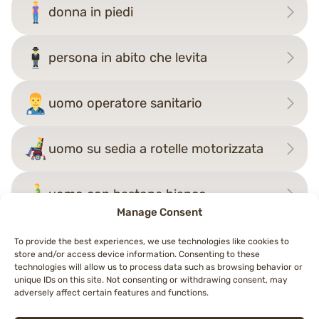
donna in piedi
persona in abito che levita
uomo operatore sanitario
uomo su sedia a rotelle motorizzata
uomo con bastone bianco
Manage Consent
To provide the best experiences, we use technologies like cookies to
store and/or access device information. Consenting to these
Navigazione
technologies will allow us to process data such as browsing behavior or
←
donna in piedi
persona in piedi
→
unique IDs on this site. Not consenting or withdrawing consent, may
articoli
adversely affect certain features and functions.