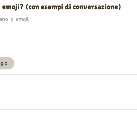
i emoji? (con esempi di conversazione)
sano
emoji.
gio.