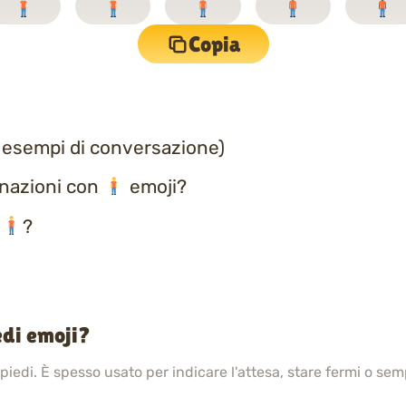
Copia
 esempi di conversazione)
inazioni con
emoji?
a
?
edi emoji?
edi. È spesso usato per indicare l'attesa, stare fermi o sem