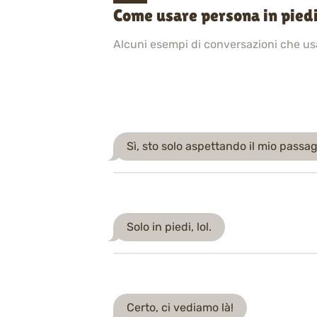
Come usare persona in pied
Alcuni esempi di conversazioni che u
Sì, sto solo aspettando il mio passag
Solo in piedi, lol.
Certo, ci vediamo là!