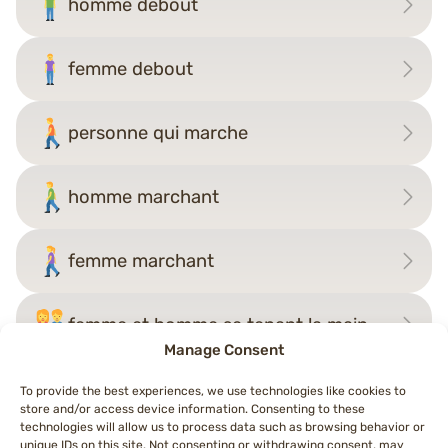
homme debout
femme debout
personne qui marche
homme marchant
femme marchant
femme et homme se tenant la main
Manage Consent
To provide the best experiences, we use technologies like cookies to
store and/or access device information. Consenting to these
Navigation
technologies will allow us to process data such as browsing behavior or
←
homme debout
femme à genoux vers la droite
→
unique IDs on this site. Not consenting or withdrawing consent, may