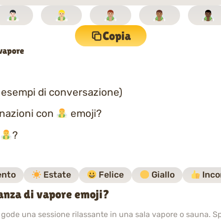
Copia
 vapore
 esempi di conversazione)
inazioni con
emoji?
a
?
nto
Estate
Felice
Giallo
Inco
tanza di vapore emoji?
ode una sessione rilassante in una sala vapore o sauna. Spe