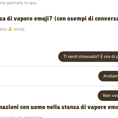
una giornata in spa.
za di vapore emoji? (con esempi di convers
sano
emoji.
Ti senti stressato? È ora d
Andiam
Non vedo
inazioni con uomo nella stanza di vapore em
 una piccola selezione.