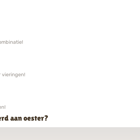
ombinatie!
 vieringen!
en!
erd aan oester?