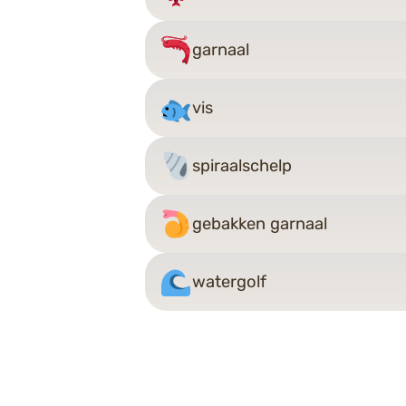
garnaal
vis
spiraalschelp
gebakken garnaal
watergolf