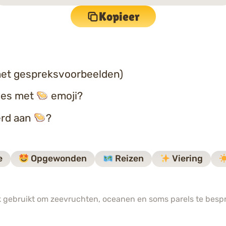
Kopieer
et gespreksvoorbeelden)
ties met
emoji?
erd aan
?
e
Opgewonden
Reizen
Viering
k gebruikt om zeevruchten, oceanen en soms parels te bespr