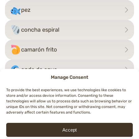
pez
concha espiral
camarón frito
onda de agua
Manage Consent
To provide the best experiences, we use technologies like cookies to
store and/or access device information. Consenting to these
Navegación
technologies will allow us to process data such as browsing behavior or
←
flamenco
castor
→
unique IDs on this site. Not consenting or withdrawing consent, may
de
adversely affect certain features and functions.
entradas
Accept
© 2026 Topemojis