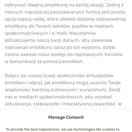
odkrywać idealną emotikonę na każdą okazję. Jedną z
naszych najczęściej poszukiwanych funkcji jest prosta
opcja kopiuj-wklej, która ułatwia dodanie odpowiedniej
emotikony do Twoich tekstów, postów w mediach
społecznościowych i e-maili. Nieustannie
aktualizujemy naszą bazę danych, aby zawierała
najnowsze emotikony zaraz po ich wydaniu, dzięki
czemu zawsze masz dostęp do najnowszych trendów
w komunikacji za pomocą emotikon.
Dołącz do naszej żywej społeczności entuzjastów
emotikon i odkryj, jak emotikony mogą uczynić Twoje
wiadomości bardziej kolorowymi i wyrazistymi. Śledź
nas w mediach społecznościowych, aby uzyskać
aktualizacje, ciekawostki i interaktywną zawartość. W
Topemojis nie jesteśmy tylko zasobem – jesteśmy
Manage Consent
społecznością, która dąży do tego, aby Twoje cyfrowe
rozmowy były bardziej angażujące i zabawne. Zacznij
To provide the best experiences, we use technologies like cookies to