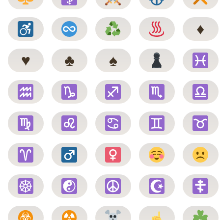
♦️
♥️
♣️
♠️