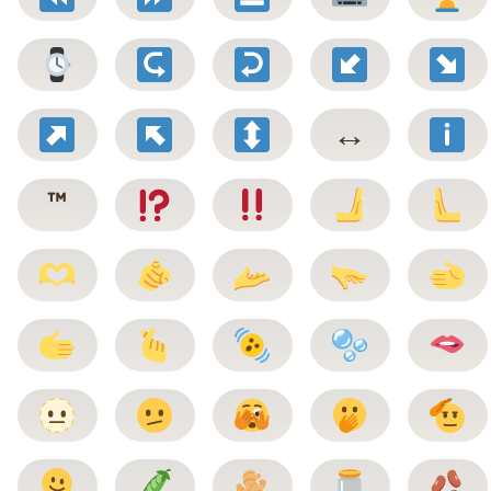
↔️
™️