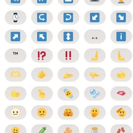
↔️
™️