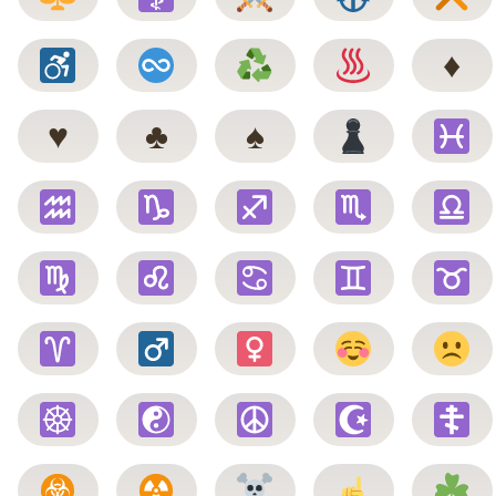
♦️
♥️
♣️
♠️