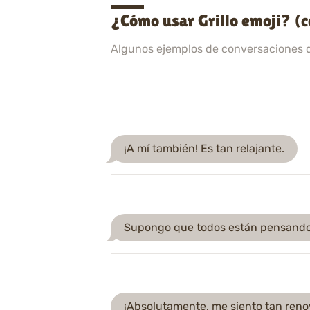
¿Cómo usar Grillo emoji? (
Algunos ejemplos de conversaciones 
¡A mí también! Es tan relajante.
Supongo que todos están pensando
¡Absolutamente, me siento tan reno