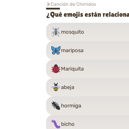
Canción de Chirridos
¿Qué emojis están relaciona
mosquito
mariposa
Mariquita
abeja
hormiga
bicho