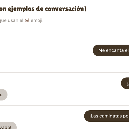
con ejemplos de conversación)
que usan el
emoji.
Me encanta el 
¿
.
¡Las caminatas por
vado!