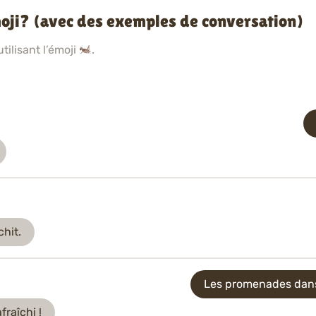
moji? (avec des exemples de conversation)
ilisant l’émoji
.
hit.
Les promenades dans 
raîchi !