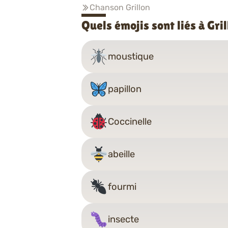
Chanson Grillon
Quels émojis sont liés à Gri
moustique
papillon
Coccinelle
abeille
fourmi
insecte