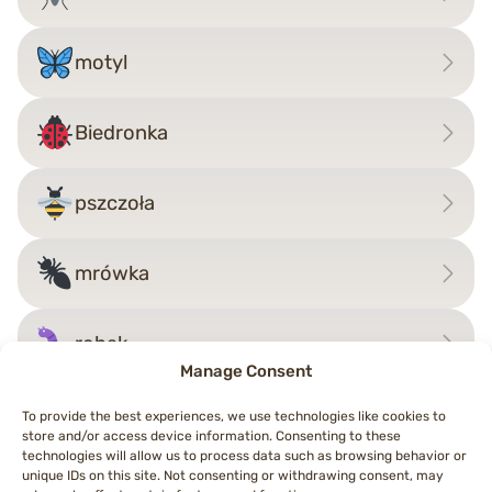
motyl
Biedronka
pszczoła
mrówka
robak
Manage Consent
To provide the best experiences, we use technologies like cookies to
store and/or access device information. Consenting to these
Nawigacja
technologies will allow us to process data such as browsing behavior or
←
T-Rex
kangur
→
unique IDs on this site. Not consenting or withdrawing consent, may
wpisu