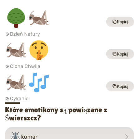
Kopiuj
Dzień Natury
Kopiuj
Cicha Chwila
Kopiuj
Cykanie
Które emotikony są powiązane z
Świerszcz?
komar